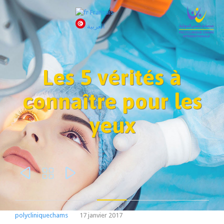
Français
العربية
Les 5 vérités à
connaître pour les
yeux



polycliniquechams
17 janvier 2017