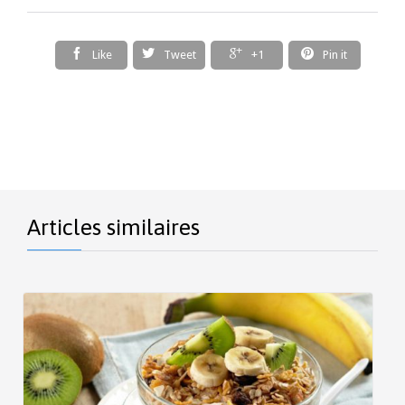




Like
Tweet
+1
Pin it
Articles similaires