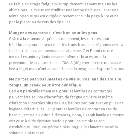
Le faible éclairage fatigue plus rapidement les yeux mais ne les
abîme pas. Le mieux est d’utiliser une lampe de bureau avec une
teinte opaque qui est dirigée directement sur la page à lire et ne
pas la placer au dessus des épaules.
Mangez des carottes, c’est bon pour les yeux
Grâce à la vitamine A qu’elles contiennent, les carottes sont
bénéfiques pour les yeux mais les fruits frais et les légumes verts à
feuilles riches en antioxydants et vitamines C et E sont encore
mieux. Les antioxydants seraient même efficaces pour la
prévention de la cataracte et la DMLA (dégénérescence maculaire
liée à l’âge) mais n’ont aucun effet sur la myopie et l’hypermétropie.
Ne portez pas vos lunettes de vue ou vos lentilles tout le
temps, un break peut être bénéfique
Ceci est particulièrement vrai pour les lentilles de contact qui
peuvent être source d’inconfort, de fatigue oculaire et même
d’infection si portées plus de 6 à 8 heures par jour avec en plus une
hygiène défectueuse. Oui pour les lentilles de contact en cas de
besoin (lecture ou vision à distance), sinon, il serait inutile de mettre
vos yeux à rude épreuve parfois pour une simple raison
d’esthétique. Pour une période plus longue, les lunettes serait la
solution la plus sage.