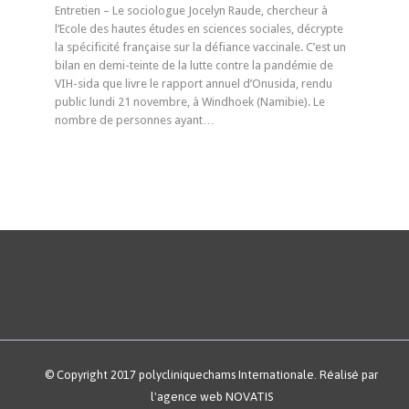
Entretien – Le sociologue Jocelyn Raude, chercheur à
l’Ecole des hautes études en sciences sociales, décrypte
la spécificité française sur la défiance vaccinale. C’est un
bilan en demi-teinte de la lutte contre la pandémie de
VIH-sida que livre le rapport annuel d’Onusida, rendu
public lundi 21 novembre, à Windhoek (Namibie). Le
nombre de personnes ayant…
© Copyright 2017 polycliniquechams Internationale. Réalisé par
l'agence web NOVATIS