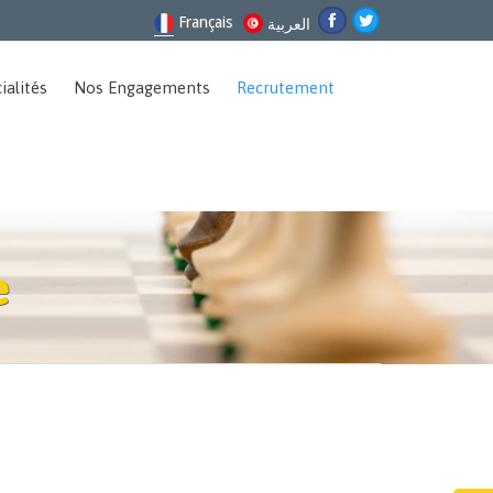


Français
العربية
Skip
ialités
Nos Engagements
Recrutement
to
content
e